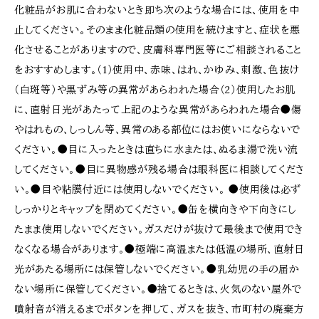
化粧品がお肌に合わないとき即ち次のような場合には、使用を中
止してください。そのまま化粧品類の使用を続けますと、症状を悪
化させることがありますので、皮膚科専門医等にご相談されること
をおすすめします。（1）使用中、赤味、はれ、かゆみ、刺激、色抜け
（白斑等）や黒ずみ等の異常があらわれた場合（2）使用したお肌
に、直射日光があたって上記のような異常があらわれた場合●傷
やはれもの、しっしん等、異常のある部位にはお使いにならないで
ください。●目に入ったときは直ちに水または、ぬるま湯で洗い流
してください。●目に異物感が残る場合は眼科医に相談してくださ
い。●目や粘膜付近には使用しないでください。 ●使用後は必ず
しっかりとキャップを閉めてください。●缶を横向きや下向きにし
たまま使用しないでください。ガスだけが抜けて最後まで使用でき
なくなる場合があります。●極端に高温または低温の場所、直射日
光があたる場所には保管しないでください。●乳幼児の手の届か
ない場所に保管してください。●捨てるときは、火気のない屋外で
噴射音が消えるまでボタンを押して、ガスを抜き、市町村の廃棄方