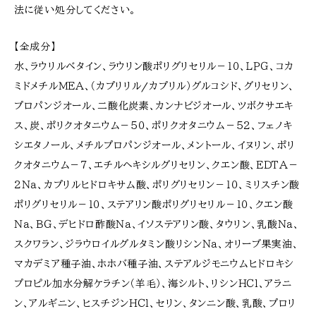
法に従い処分してください。
【全成分】
水、ラウリルベタイン、ラウリン酸ポリグリセリル－１０、ＬＰＧ、コカ
ミドメチルＭＥＡ、（カプリリル/カプリル）グルコシド、グリセリン、
プロパンジオール、二酸化炭素、カンナビジオール、ツボクサエキ
ス、炭、ポリクオタニウム－５０、ポリクオタニウム－５２、フェノキ
シエタノール、メチルプロパンジオール、メントール、イヌリン、ポリ
クオタニウム－７、エチルヘキシルグリセリン、クエン酸、ＥＤＴＡ－
２Ｎａ、カプリルヒドロキサム酸、ポリグリセリン－１０、ミリスチン酸
ポリグリセリル－１０、ステアリン酸ポリグリセリル－１０、クエン酸
Ｎａ、ＢＧ、デヒドロ酢酸Ｎａ、イソステアリン酸、タウリン、乳酸Ｎａ、
スクワラン、ジラウロイルグルタミン酸リシンＮａ、オリーブ果実油、
マカデミア種子油、ホホバ種子油、ステアルジモニウムヒドロキシ
プロピル加水分解ケラチン（羊毛）、海シルト、リシンＨＣｌ、アラニ
ン、アルギニン、ヒスチジンＨＣｌ、セリン、タンニン酸、乳酸、プロリ