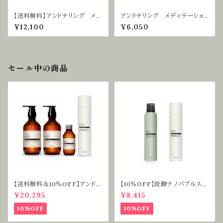
【送料無料】アンドチリング メデ
アンドチリング メディテーショ
ィテーションシャンプー＆トリート
ンシャンプー480ml ｜ ヘアケ
¥12,100
¥6,050
メントセット
ア 頭皮ケア
セール中の商品
【送料無料＆10％OFF】アンドチ
【10％OFF】炭酸ナノバブルスパ
リング ライフスタイルケアセット
シャンプー＆セラムセット ｜炭酸
¥20,295
¥8,415
シャンプー ナノバブル 麻炭
CICA 頭皮ケア
10%OFF
10%OFF