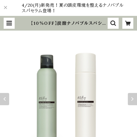
4/20(月)新発売！夏の頭皮環境を整えるナノバブル
スパセラム登場！
【10％OFF】炭酸ナノバブルスパシャ
ンプー＆セラムセット ｜炭酸シャンプ
ー ナノバブル 麻炭 CICA 頭皮
ケア | &Chilling