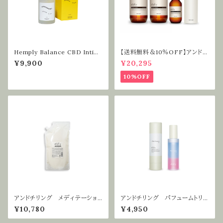
Hemply Balance CBD Intim
【送料無料＆10％OFF】アンドチ
ate Serum MMMMMMMH
リング ライフスタイルケアセット
¥9,900
¥20,295
10%OFF
アンドチリング メディテーショ
アンドチリング パフュームトリー
ントリートメント 900g 詰替えリ
トメントピンクラグーンgN. 75ml
¥10,780
¥4,950
フィル
| ヘアケア ヘアオイル ボディ
ケア ハンドケア アウトバスト