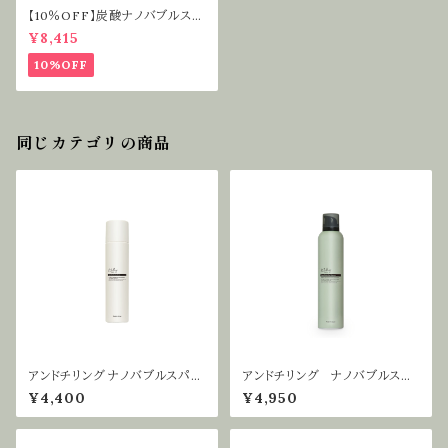
【10％OFF】炭酸ナノバブルスパ
シャンプー＆セラムセット ｜炭酸
¥8,415
シャンプー ナノバブル 麻炭
CICA 頭皮ケア
10%OFF
同じカテゴリの商品
アンドチリング ナノバブルスパセ
アンドチリング ナノバブルスパ
ラム180g ｜ 美容スプレー 全
シャンプー200ｇ ｜炭酸シャン
¥4,400
¥4,950
身炭酸美容液 ヘアケア 頭皮
プー ナノバブル 麻炭 CICA
ケア 全身 自律神経 睡眠 リ
頭皮ケア
ラックス メンタルケア ストレ